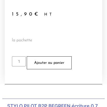
15,90
€
HT
la pochette
Ajouter au panier
STYLO PILOT B2P BEGREEN écriture 0,7