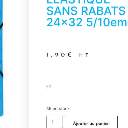
SANS RABATS
24×32 5/10em
1,90
€
HT
x5
46 en stock
Ajouter au panier